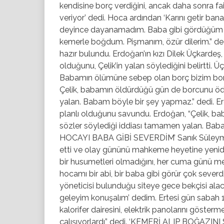
kendisine borç verdiğini, ancak daha sonra faiz
veriyor’ dedi. Hoca ardından ‘Karını getir bana
deyince dayanamadım. Baba gibi gördüğüm bir
kemerle boğdum. Pişmanım, özür dilerim.” ded
hazır bulundu. Erdoğan’ın kızı Dilek Üçkardeş
olduğunu, Çelik’in yalan söylediğini belirtti. 
Babamın ölümüne sebep olan borç bizim borc
Çelik, babamın öldürdüğü gün de borcunu ödeme
yalan. Babam böyle bir şey yapmaz.” dedi. E
planlı olduğunu savundu. Erdoğan, “Çelik, bab
sözler söylediği iddiası tamamen yalan. Babam
HOCAYI BABA GİBİ SEVERDİM’ Sanık Süleyman Ç
etti ve olay gününü mahkeme heyetine yeniden a
bir husumetleri olmadığını, her cuma günü mes
hocamı bir abi, bir baba gibi görür çok seve
yöneticisi bulunduğu siteye gece bekçisi alac
geleyim konuşalım’ dedim. Ertesi gün sabah 10
kalorifer dairesini, elektrik panolarını göster
çalışıyorlardı” dedi. ‘KEMERİ ALIP BOĞAZI