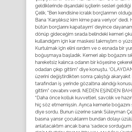
geldiklerinde dışarıdaki işçilerin sesleri geldi
Çelik, "Ben kendisine icralık borçlarımın old
Bana ‘Karşılıksız kim kime para veriyor’ dedi. 
bütün borçlarını kapatayım’ deyince dayanam
dönüp gideceğim sırada belindeki kemeri çık
kullandığım için kar maskesi takmıştım o y
Kurtulmak için elini ısırdım ve o esnada bir 
boğuşmaya başladık. Kemeri alıp boğazını s
hareketsiz kalınca odanın bir köşesine çekere
odadan çıkıp gittim” diye konuştu. ‘OLAYDA
üzerini değiştirdikten sonra çalıştığı akaryak
tarafından iş yerinde gözaltına alındığı konus
gittim” cevabını verdi. NEDEN EŞİNDEN BAH
“Daha önce kolluk kuvvetleri, savcılık ve haz
hiç söz etmemişsin. Ayrıca kemerle boğazını
diye sordu. Bunun üzerine sanık Süleyman Çel
basına yansır çocuklarım bundan dolayı üzü
anlatacaktım ancak bana ‘sadece sorduğum so