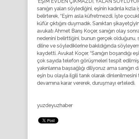
‘EŞİM EVDEN ÇIKMAZDI, YALAN SÖYLÜYOR’ Ma
sanığın yalan söylediğini, eşinin kadınla kızla i
belirterek, “Eşim asla küfretmezdi. İşte çocu
küfür çıktığını duymadık. Sanıktan şikayet
avukatı Ahmet Barış Koçer, sanığın olay sonr
nedenini belirttiğini, bunun gerçek olduğunu,
diline ve söylediklerine bakıldığında söyleyem
kaydetti. Avukat Koçer, “Sanığın boşandığı eşi
çok sayıda telefon görüşmeleri tespit edilmişti
yakınlarına başsağlığı diliyoruz ama sanığın 
eşin bu olayla ilgili tanık olarak dinlenilmesin
devamına karar vererek, duruşmayı erteledi.
yuzdeyuzhaber