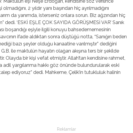
ktulün eşi Neşe Erdoğan, kendisine söz verilince
şi olmadığını, 2 yıldır yanı başından hiç ayrılmadığını
klarım da yanımda, isterseniz onlara sorun. Biz ağzından hiç
çiyim” dedi. ‘ESKİ EŞLE ÇOK SAYIDA GÖRÜŞMESİ VAR’ Sanık
ası boşandığı eşiyle ilgili konuyu bahsedememesinin
 savcının ifade aldıktan sonra düştüğü notta, “Sanığın beden
ediği bazı şeyler olduğu kanaatine varılmıştır” dediğini
 G.B. ile maktulün hayatın olağan akışına ters bir şekilde
r. Olayda bir kişi vefat etmiştir. Allah’tan kendisine rahmet,
da adil yargılanma hakkı göz önünde bulundurularak eski
i talep ediyoruz” dedi. Mahkeme, Çelik’in tutukluluk halinin
Reklamlar