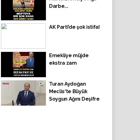
ETTİ
Darbe...
AK Parti’de şok istifa!
Emekliye müjde
ekstra zam
Turan Aydoğan
Meclis'te Büyük
Soygun Ağını Deşifre
Etti AKP Vekillerinin
Adeta Dili Tutuldu