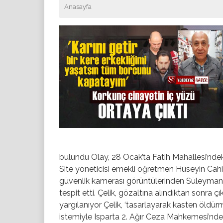
Anasayfa
bulundu Olay, 28 Ocak’ta Fatih Mahallesi’nde
Site yöneticisi emekli öğretmen Hüseyin Cahi
güvenlik kamerası görüntülerinden Süleyman Çe
tespit etti. Çelik, gözaltına alındıktan sonra
yargılanıyor Çelik, ‘tasarlayarak kasten öldü
istemiyle Isparta 2. Ağır Ceza Mahkemesi’nde