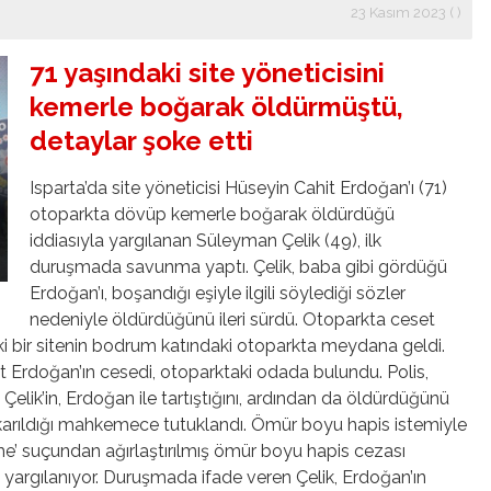
23 Kasım 2023 ( )
71 yaşındaki site yöneticisini
kemerle boğarak öldürmüştü,
detaylar şoke etti
Isparta’da site yöneticisi Hüseyin Cahit Erdoğan’ı (71)
otoparkta dövüp kemerle boğarak öldürdüğü
iddiasıyla yargılanan Süleyman Çelik (49), ilk
duruşmada savunma yaptı. Çelik, baba gibi gördüğü
Erdoğan’ı, boşandığı eşiyle ilgili söylediği sözler
nedeniyle öldürdüğünü ileri sürdü. Otoparkta ceset
ki bir sitenin bodrum katındaki otoparkta meydana geldi.
t Erdoğan’ın cesedi, otoparktaki odada bulundu. Polis,
lik’in, Erdoğan ile tartıştığını, ardından da öldürdüğünü
 çıkarıldığı mahkemece tutuklandı. Ömür boyu hapis istemiyle
rme’ suçundan ağırlaştırılmış ömür boyu hapis cezası
 yargılanıyor. Duruşmada ifade veren Çelik, Erdoğan’ın