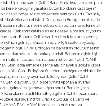
 istediğini öne sürdü. Çelik, “Bana ‘Karşılıksız kim kime para
 bir kere erkekliğimi yaşatsın bütün borçlarını kapatayım’
 insanın böyle sözler söylemesi beni çok üzdü. Tartıştık,
i. Müştekiler adalet istedi Duruşmada Erdoğan’ın ailesi de
, babasının öldürülmesine sebep olan borcun kendilerine ait
Üçkardeş, “Babamın katilinin en ağır cezayı almasını istiyorum.
umuzdu. Babam, Çelik’e yardım etmek için borç vermişti.
k için gelmişti. Babamın eşiyle ilgili sözler söylediği
rdoğan’ın oğlu Enver Erdoğan da babasının öldürülmesinin
amı öldürmek için otoparka gelmişti. Babamın eşiyle ilgili
ın katilinin cezasız kalmamasını istiyorum.” dedi. ‘CAHİT
elik, iddianamede üzerine atılı cinayeti işlediğini kabul
nlattı. Cahit Erdoğan’ı önceden tanıdığını ve birbirleri ile
ajlaştıklarını söyleyen sanık Süleyman Çelik, “Cahit
rdim. Beni olaydan 1 gün önce WhatsApp’tan arayarak
ağını, çalışıp, çalışamayacağımı sordu. Ben de ‘yarın
.00 sıralarında belirtilen siteye gittim. Cahit hocam bana
mek üzere sığınağa indirdi. Orada olukçular da vardı ve
NI SIKMAYA BAŞLADIM’ Kombilerin olduğu odaya