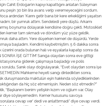
ği için Cahit Erdoğan’ın kapıyı kapattığını anlatan Süleyman
uğunu peşin 30 bin lira avans verip veremeyeceğini sordum.
Hoca ardından ‘Karını getir bana bir kere erkekliğimi yaşatsın
adım, bir yumruk attım. Sendeledi yere düştü. Arkamı
armış boynuma dolayarak kendisine doğru çekti. Motosiklet
üzden kemer tam sıkmadı ve döndüm yüz yüze geldik.
yumruk daha attım. Yere düşerken kemeri de düşürdü. Yerde
ıkmaya başladım. Kendimi kaybetmiştim. 5 6 dakika sonra
k üzerini orada bulunan halı ve eşyalarla kapatıp sonra da
N SONRA İŞE GİTTİM’ Sanığa olaydan sonra eve gittiği
ıt istasyonuna giderek çalışmaya başladığı ve polis
u soruldu. Sanık olayı doğrulayarak, “Evet olaydan sonra işe
SETMEDİN Mahkeme heyeti sanığı dinledikten sonra,
ırlık duruşmasında maktulün eşin hakkında söylediklerinden
 sıktığından da hiç söz etmemişsin. Neden söz etmedin?”
ik, “Başkanım benim yetişkin kızım ve oğlum var. Olay
lür diye söyleyemedim. Kemer hususunu savcıya
rulara cevap ver’ dedi ve anlattırmadı” diye cevap verdi.