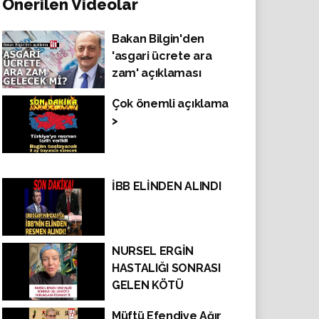
Önerilen Videolar
Bakan Bilgin'den
'asgari ücrete ara
zam' açıklaması
Çok önemli açıklama
>
İBB ELİNDEN ALINDI
NURSEL ERGİN
HASTALIĞI SONRASI
GELEN KÖTÜ
YORUMLARA İSYAN
Müftü Efendiye Ağır