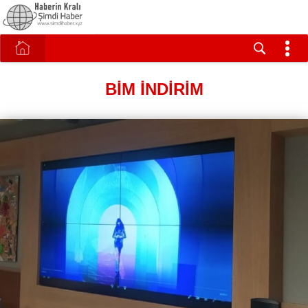
BİM İNDİRİM