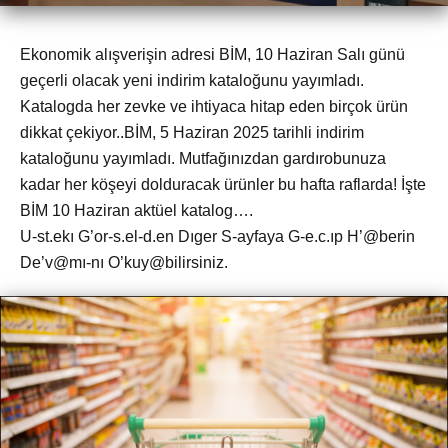
Ekonomik alışverişin adresi BİM, 10 Haziran Salı günü
geçerli olacak yeni indirim kataloğunu yayımladı.
Katalogda her zevke ve ihtiyaca hitap eden birçok ürün
dikkat çekiyor..BİM, 5 Haziran 2025 tarihli indirim
kataloğunu yayımladı. Mutfağınızdan gardırobunuza
kadar her köşeyi dolduracak ürünler bu hafta raflarda! İşte
BİM 10 Haziran aktüel katalog….
U-st.ekı G’or-s.el-d.en Dıger S-ayfaya G-e.c.ıp H’@berin
De’v@mı-nı O’kuy@bilirsiniz.