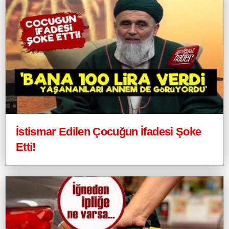
İstismar Edilen Çocuğun İfadesi Şoke
Etti!