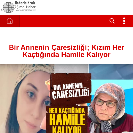
Bir Annenin Çaresizliği; Kızım Her
Kaçtığında Hamile Kalıyor