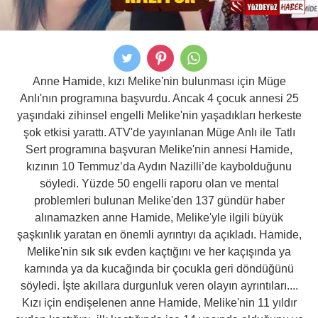
Anne Hamide, kızı Melike'nin bulunması için Müge
Anlı'nın programına başvurdu. Ancak 4 çocuk annesi 25
yaşındaki zihinsel engelli Melike'nin yaşadıkları herkeste
şok etkisi yarattı. ATV'de yayınlanan Müge Anlı ile Tatlı
Sert programına başvuran Melike'nin annesi Hamide,
kızının 10 Temmuz’da Aydın Nazilli’de kaybolduğunu
söyledi. Yüzde 50 engelli raporu olan ve mental
problemleri bulunan Melike'den 137 gündür haber
alınamazken anne Hamide, Melike'yle ilgili büyük
şaşkınlık yaratan en önemli ayrıntıyı da açıkladı. Hamide,
Melike'nin sık sık evden kaçtığını ve her kaçışında ya
karnında ya da kucağında bir çocukla geri döndüğünü
söyledi. İşte akıllara durgunluk veren olayın ayrıntıları....
Kızı için endişelenen anne Hamide, Melike'nin 11 yıldır