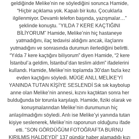
geldiğinde Melike'nin ne söylediğini sorunca Hamide,
“Hiçbir açıklama yok. Kapalı bir kutu. Çocuklarla
ilgilenmiyor. Devamlı telefon başında, yazışmalar…”
şeklinde konuştu. "YILDA 7 KERE KAÇTIĞINI
BİLİYORUM" Hamide, Melike’nin hiç hastaneye
yatmadığını, ilaç tedavisi aldığını ancak, ilaçlarını
yutmadığını ve sonrasında durumun ilerlediğini belirtti.
“Yılda 7 kere kaçtığını biliyorum” diyen Hamide, “2 kere
İstanbul’a geldim, İstanbul’dan teslim aldım” ifadelerini
kullandı. Hamide, Melike’nin toplamda 30’dan fazla kez
evden kaçtığını söyledi. MÜGE ANLI, MELİKE'Yİ
YANINDA TUTAN KİŞİYE SESLENDİ Sık sık kaybolup
anne olan Melike’nin annesi, kızını kaçtıktan sonra her
bulduğunda bir torunla karşılaştı. Hamide, fiziki olarak ve
konuşmalarından Melike’nin durumunun hiç
anlaşılmadığını söyledi. Anlı ise Melike’yi yanında tutan
kişiye seslenerek, Melike’nin raporunun olduğunu ifade
etti. "SON GÖRDÜĞÜM FOTOĞRAFTA BURNU
KIRILMIŞ HALDEYDİ" 137 gündür haber alamadığı kızı