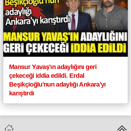
Mansur Yavaş'ın adaylığını geri
çekeceği iddia edildi. Erdal
Beşikçioğlu'nun adaylığı Ankara'yı
karıştırdı