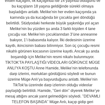
evden kaçtığını, ilk kaçtığında ise 14 yaşında olduğunu ve
bu kaçışların 18 yaşına geldiğinde sürekli olmaya
başladığını anlattı. Melike'nin her evden kaçışında ya
karnında ya da kucağında bir çocukla geri döndüğü
belirtildi. Stüdyodaki herkeste büyük şaşkınlığa yol açan
Melike'nin bu yüzden şu anda 3 farklı kişiden 4 tane
çocuğu var. Melike'nin çocuklarından 3’üne anneanne
bakıyor, 1’i babasında kalıyor. İlki dedesinin üzerine
kayıtlı, ikincisinin babası bilinmiyor. Son üç çocuğu resmi
nikahlı görünen kocasının üzerine kayıtlı. Ancak şu anda
boşandığı için Melike'nin resmi nikahı bulunmuyor.
TİKTOK'TA PAYLAŞTIĞI VİDEOLARI GÖRÜNCE MÜGE
ANLI'YA KOŞTU Anne Hamide, Melike’nin telefonunda
darp izlerini, morlukları gördüğünü söyledi ve bunun
üzerine Müge Anlı’ya başvurduğunu anlattı. Melike’nin
TikTok’ta üzerinde darp izlerinin olduğu videolar
paylaştığı belirtildi. Hamide, "Geri dön" diyerek Melike’ye
mesaj attığını ancak yanıt gelmediğini söyledi. "DEVAMLI
TELEFON BAŞINDA" Müge Anlı, kaçıp gidip geri