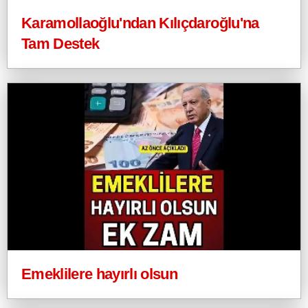
Karamollaoğlu'ndan Kılıçdaroğlu'na
Tam Destek
Emeklilere hayırlı olsun