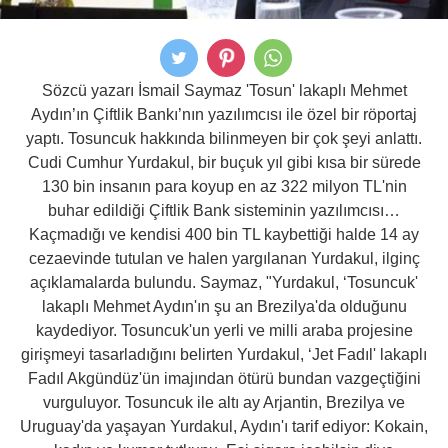
Sözcü yazarı İsmail Saymaz 'Tosun' lakaplı Mehmet
Aydın’ın Çiftlik Bankı’nın yazılımcısı ile özel bir röportaj
yaptı. Tosuncuk hakkında bilinmeyen bir çok şeyi anlattı.
Cudi Cumhur Yurdakul, bir buçuk yıl gibi kısa bir sürede
130 bin insanın para koyup en az 322 milyon TL'nin
buhar edildiği Çiftlik Bank sisteminin yazılımcısı…
Kaçmadığı ve kendisi 400 bin TL kaybettiği halde 14 ay
cezaevinde tutulan ve halen yargılanan Yurdakul, ilginç
açıklamalarda bulundu. Saymaz, "Yurdakul, ‘Tosuncuk'
lakaplı Mehmet Aydın'ın şu an Brezilya'da olduğunu
kaydediyor. Tosuncuk'un yerli ve milli araba projesine
girişmeyi tasarladığını belirten Yurdakul, ‘Jet Fadıl' lakaplı
Fadıl Akgündüz'ün imajından ötürü bundan vazgeçtiğini
vurguluyor. Tosuncuk ile altı ay Arjantin, Brezilya ve
Uruguay'da yaşayan Yurdakul, Aydın'ı tarif ediyor: Kokain,