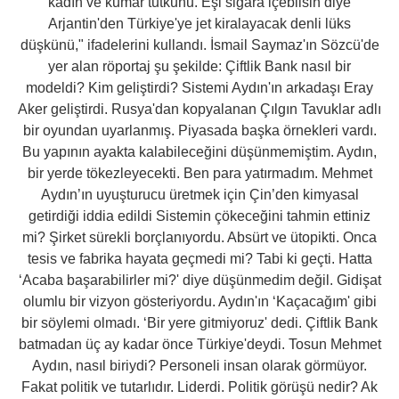
kadın ve kumar tutkunu. Eşi sigara içebilsin diye
Arjantin'den Türkiye'ye jet kiralayacak denli lüks
düşkünü," ifadelerini kullandı. İsmail Saymaz'ın Sözcü'de
yer alan röportaj şu şekilde: Çiftlik Bank nasıl bir
modeldi? Kim geliştirdi? Sistemi Aydın'ın arkadaşı Eray
Aker geliştirdi. Rusya'dan kopyalanan Çılgın Tavuklar adlı
bir oyundan uyarlanmış. Piyasada başka örnekleri vardı.
Bu yapının ayakta kalabileceğini düşünmemiştim. Aydın,
bir yerde tökezleyecekti. Ben para yatırmadım. Mehmet
Aydın’ın uyuşturucu üretmek için Çin’den kimyasal
getirdiği iddia edildi Sistemin çökeceğini tahmin ettiniz
mi? Şirket sürekli borçlanıyordu. Absürt ve ütopikti. Onca
tesis ve fabrika hayata geçmedi mi? Tabi ki geçti. Hatta
‘Acaba başarabilirler mi?' diye düşünmedim değil. Gidişat
olumlu bir vizyon gösteriyordu. Aydın'ın ‘Kaçacağım' gibi
bir söylemi olmadı. ‘Bir yere gitmiyoruz' dedi. Çiftlik Bank
batmadan üç ay kadar önce Türkiye'deydi. Tosun Mehmet
Aydın, nasıl biriydi? Personeli insan olarak görmüyor.
Fakat politik ve tutarlıdır. Liderdi. Politik görüşü nedir? Ak