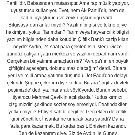
Partili'dir. Babasından mutassıptır. Ama rap müzik yapıyor,
uyuşturucu kullanıyor. Evet, hem Ak Partili'dir, hem de
kadın, uyuşturucu ve zevk düşkünlüğü vardı.
Bilgisayardan anlar mıydı? Yazılım bilgisi ve teknolojiye
hakimiyeti yoktu. Tarımdan? Tarım veya hayvancılık bilgisi
yazılım bilgisinden daha kötüdür. Çiftlik Bank'ı cazip kılan
neydi? Aydın, 24 saat para çekilebilsin istedi. Gece
gündüz çalışan çağrı merkezi ve yazılım departmanı vardı
Gerçekten bir yatırımı amaçladı mı? “Avrupa'nın en büyük
çiftliğini açacağım, dokunulmaz olacağım” derdi. Bir ara
yerli ve milli araba yatırımı düşündü. Jet Fadıl'dan dolayı
çekindi. Şüphe çekerim diye korktu. Bir ara ‘İngiliz devleti
peşimizde' dedi ya, inanarak söylüyordu. Bunun sebebi,
tiyatrocu Mehmet Çevik'in açılışlarda “Kudüs kırmızı
çizgimizdir” şeklinde sözler söylemesiydi. Etrafındakiler
yetkin miydi? Ehliyet sahibi değiller. Gerçekten de çiftlik
gibi yönettiler. İnsanlar ne umarak para yatırdı? Daha
fazla para kazanmak. Bu kadar basit. Eniştem kazandı.
Ben de kazanırım diye. Siz de Aydın ile Güney