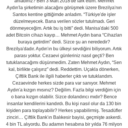
anladınız? Ben 3 Mart 2018'de fark ettim. Mehmet
Aydın'la şirketimin alacağını görüşmek üzere Brezilya'nın
Santos kentine gittiğimde anladım. “Türkiye'de işler
düzelmeyecek. Bana verilen sözler tutulmadı. Geri
dönmeyeceğim. Artık bu iş bitti” dedi. Manisa'daki 500
adet Bitcoin cihazı kayıp… Mehmet Aydın bana “Cihazları
buraya getirdim” dedi. Sizce şu an nerededir?
Brezilya'dadır. Aydın'ın bu ülkeyi sevdiğini biliyorum. Artık
parası yoktur. Cezaevi günleriniz nasıl geçti? Ben
tutuklanacağımı düşünmedim. Zaten Mehmet Aydın, “Sen
kal, birlikte çalışırız” dedi. Reddettim. Uçakla dönerken,
Çiftlik Bank ile ilgili haberler çıktı ve tutuklandım.
Cezaevinde herkes sizde para var sanıyor. Mehmet
Aydın'a kızgın mısınız? Değilim. Fazla bilgi verdiğim için
o bana kızgın olabilir. Sizce dolandırıcı mıdır? Bence
insanlar kendilerini kandırdı. Bu kişi nasıl olur da 130 bin
kişiden para toplayabilir? Herkes yapabilirmiş. Tesadüfler
zinciri… Çiftlik Bank'ın Balıkesir bayisi, geçmişte askerdi.
4 bin TL alıyordu. Bu adamın hesabına bir yılda 76 milyon