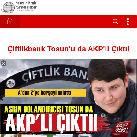
Çiftlikbank Tosun'u da AKP'li Çıktı!