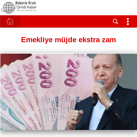
Emekliye müjde ekstra zam