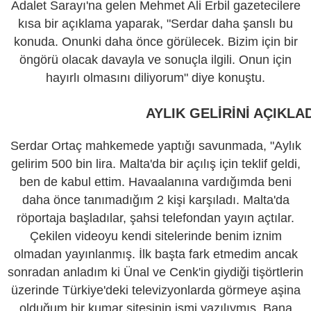
Adalet Sarayı'na gelen Mehmet Ali Erbil gazetecilere
kısa bir açıklama yaparak, "Serdar daha şanslı bu
konuda. Onunki daha önce görülecek. Bizim için bir
öngörü olacak davayla ve sonuçla ilgili. Onun için
hayırlı olmasını diliyorum" diye konuştu.
AYLIK GELİRİNİ AÇIKLAD
Serdar Ortaç mahkemede yaptığı savunmada, "Aylık
gelirim 500 bin lira. Malta'da bir açılış için teklif geldi,
ben de kabul ettim. Havaalanına vardığımda beni
daha önce tanımadığım 2 kişi karşıladı. Malta'da
röportaja başladılar, şahsi telefondan yayın açtılar.
Çekilen videoyu kendi sitelerinde benim iznim
olmadan yayınlanmış. İlk başta fark etmedim ancak
sonradan anladım ki Ünal ve Cenk'in giydiği tişörtlerin
üzerinde Türkiye'deki televizyonlarda görmeye aşina
olduğum bir kumar sitesinin ismi yazılıymış. Bana