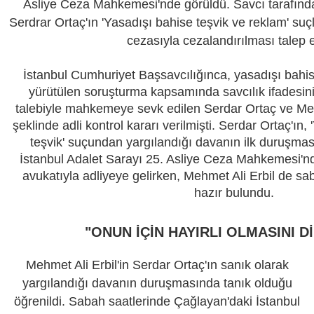
Asliye Ceza Mahkemesi'nde görüldü. Savcı tarafın
Serdrar Ortaç'ın 'Yasadışı bahise teşvik ve reklam' suç
cezasıyla cezalandırılması talep e
İstanbul Cumhuriyet Başsavcılığınca, yasadışı bahise 
yürütülen soruşturma kapsamında savcılık ifadesin
talebiyle mahkemeye sevk edilen Serdar Ortaç ve Mehm
şeklinde adli kontrol kararı verilmişti. Serdar Ortaç'ın,
teşvik' suçundan yargılandığı davanın ilk duruşma
İstanbul Adalet Sarayı 25. Asliye Ceza Mahkemesi'n
avukatıyla adliyeye gelirken, Mehmet Ali Erbil de sa
hazır bulundu.
"ONUN İÇİN HAYIRLI OLMASINI D
Mehmet Ali Erbil'in Serdar Ortaç'ın sanık olarak
yargılandığı davanın duruşmasında tanık olduğu
öğrenildi. Sabah saatlerinde Çağlayan'daki İstanbul