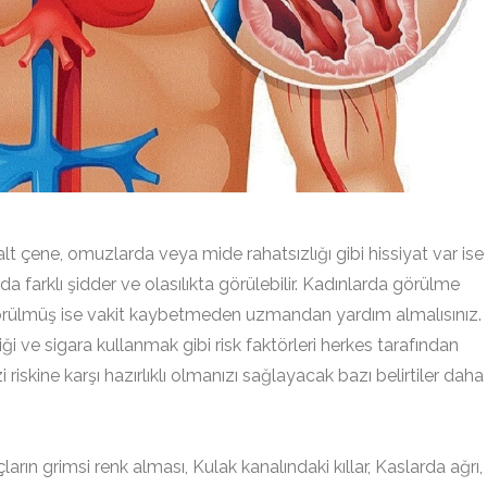
 alt çene, omuzlarda veya mide rahatsızlığı gibi hissiyat var ise
arda farklı şidder ve olasılıkta görülebilir. Kadınlarda görülme
görülmüş ise vakit kaybetmeden uzmandan yardım almalısınız.
liği ve sigara kullanmak gibi risk faktörleri herkes tarafından
zi riskine karşı hazırlıklı olmanızı sağlayacak bazı belirtiler daha
ların grimsi renk alması, Kulak kanalındaki kıllar, Kaslarda ağrı,