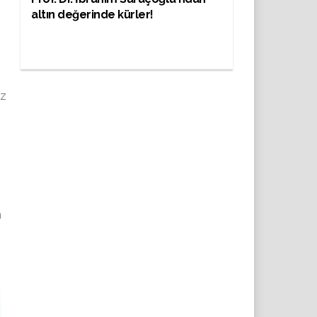
altın değerinde kürler!
iz
h
n