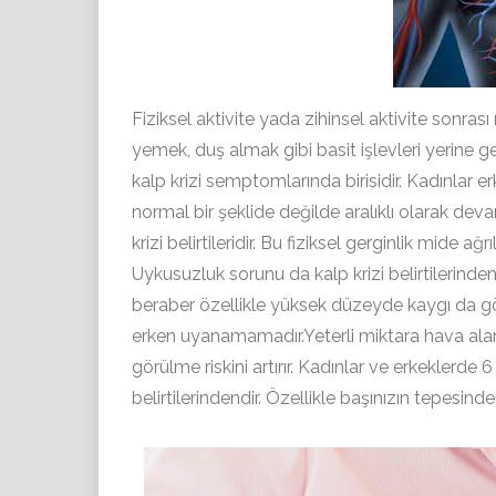
Fiziksel aktivite yada zihinsel aktivite sonr
yemek, duş almak gibi basit işlevleri yerine
kalp krizi semptomlarında birisidir. Kadınlar e
normal bir şeklide değilde aralıklı olarak deva
krizi belirtileridir. Bu fiziksel gerginlik mide ağ
Uykusuzluk sorunu da kalp krizi belirtilerinde
beraber özellikle yüksek düzeyde kaygı da gö
erken uyanamamadır.Yeterli miktara hava alama
görülme riskini artırır. Kadınlar ve erkeklerde
belirtilerindendir. Özellikle başınızın tepesind