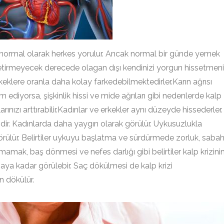
ası normal olarak herkes yorulur. Ancak normal bir günde yemek
 getirmeyecek derecede olagan dışı kendinizi yorgun hissetmen
rkeklere oranla daha kolay farkedebilmektedirler.Karın ağrısı
m ediyorsa, şişkinlik hissi ve mide ağrıları gibi nedenlerde kalp
rılarınızı arttırabilir.Kadınlar ve erkekler aynı düzeyde hissederler.
ndir. Kadınlarda daha yaygın olarak görülür. Uykusuzlukla
rülür. Belirtiler uykuyu başlatma ve sürdürmede zorluk, saba
mak, baş dönmesi ve nefes darlığı gibi belirtiler kalp krizini
 6 aya kadar görülebir. Saç dökülmesi de kalp krizi
en dökülür.