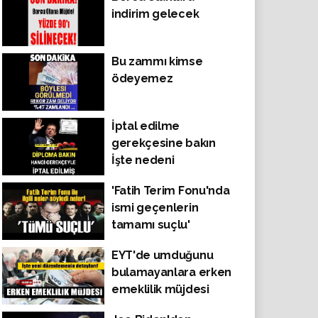
gözaltına alındı!
indirim gelecek
Bu zammı kimse
ödeyemez
İptal edilme
gerekçesine bakın
İşte nedeni
'Fatih Terim Fonu'nda
ismi geçenlerin
tamamı suçlu'
EYT'de umduğunu
bulamayanlara erken
emeklilik müjdesi