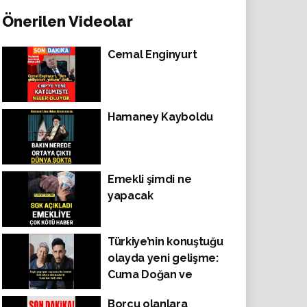
Önerilen Videolar
Cemal Enginyurt
Hamaney Kayboldu
Emekli şimdi ne
yapacak
Türkiye’nin konuştuğu
olayda yeni gelişme:
Cuma Doğan ve
Güldane Şahin
Borcu olanlara