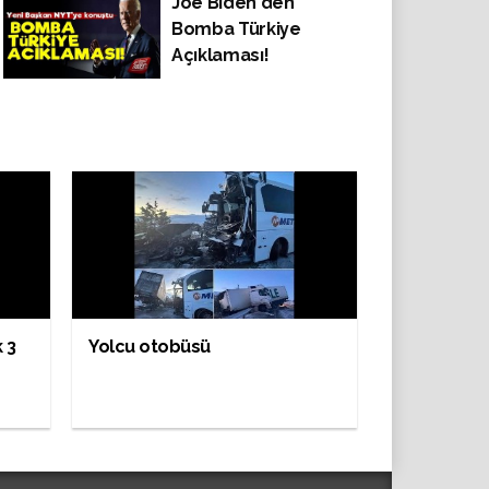
Joe Biden'den
Bomba Türkiye
Açıklaması!
 3
Yolcu otobüsü