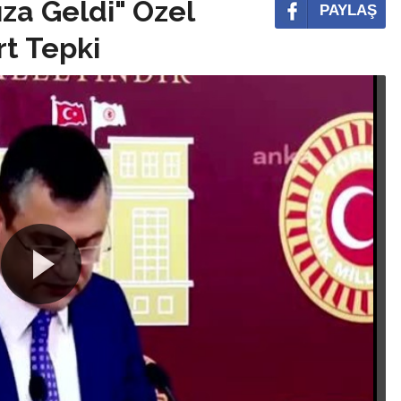
za Geldi" Özel
PAYLAŞ
rt Tepki