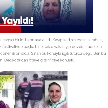
arpıcı bir iddia ortaya atıldı. Kayıp kadının eşinin akrabası,
z festivalinde başka bir erkekle yakalayıp dövdü” ifadelerini
ok önemli bir iddia. Sinan bu konuyla ilgili tutuklu değil. Ben bu
n. Dedikodudan öteye gitsin” diye konuştu.