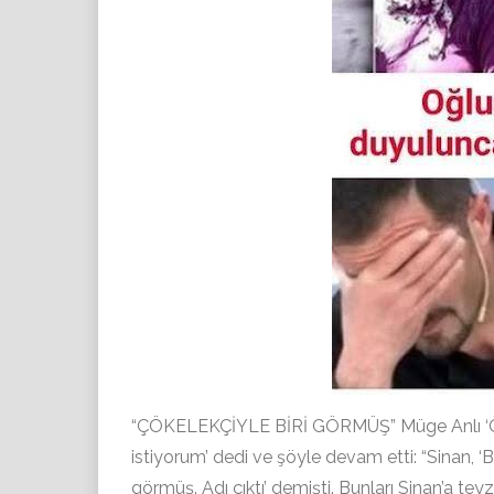
“ÇÖKELEKÇİYLE BİRİ GÖRMÜŞ” Müge Anlı ‘Özü
istiyorum’ dedi ve şöyle devam etti: “Sinan, 
görmüş. Adı çıktı’ demişti. Bunları Sinan’a tey