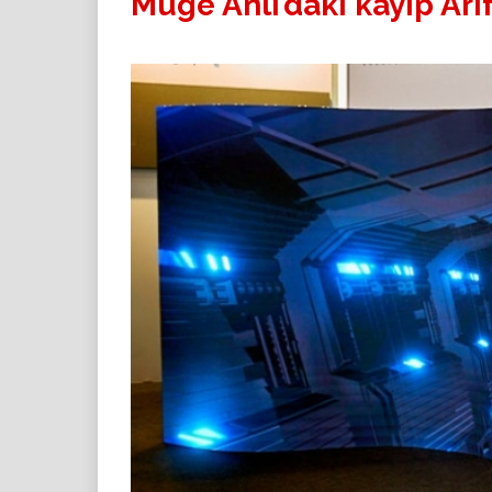
Müge Anlı’daki kayıp Ar