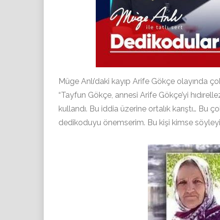
Müge Anlı’daki kayıp Arife Gökçe olayında çok ç
“Tayfun Gökçe, annesi Arife Gökçe’yi hıdırelle
kullandı. Bu iddia üzerine ortalık karıştı… Bu ç
dedikoduyu önemserim. Bu kişi kimse söyleyi