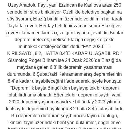
Uzey Anadolu Fayı, yani Erzincan ile Karlıova arası 250
senede bir stres biriktiriyor. Özellikle belediye başkanına
söylüyorum, Elazığ bir dilim üzerinde ve dilimin her tarafı
faylarla çevrili. Her fay belirli bir zaman sonra Elazığ ve
çevresi tamamen kırmızı çizdiğim faylarla çevrilidir. Bunlar
deprem üretecek, üretirse Elazığ’ı değişik ölçekte
muhakkak etkileyecektir” dedi. “FAY 2023´TE
KIRILSAYDI, 8.2, HATTA 8.4´E KADAR ULAŞABİLİRDİ”
Sismolog Roger Bilham ise 24 Ocak 2020´de Elazığ´da
meydana gelen 6.8´lik depremin yaşanmaması
durumunda, 6 Şubat´taki Kahramanmaraş depremlerinin
8.4´e kadar ulaşabileceğini ifade ederek, şöyle konuştu:
“Deprem ilk başta Bingöl´den başlayıp tek bir deprem
olabilirdi ama olmadı. Eğer tek bir deprem olsaydı, yani
2020 depremi yaşanmasaydı ve bütün fay 2023 yılında
kırılsaydı, depremin büyüklüğü 8.2 hatta 8.4´e ulaşabilirdi.
Bu depremleri durduran şey, birincisi fayın uzunluğu,
ikincisi fayın üzerindeki bent yan büklümler, engeller ve