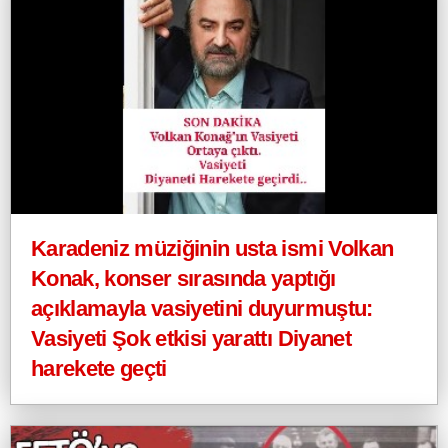
Karadeniz müziğinin usta ismi Volkan
Konak, konser sırasında yaptığı
açıklamayla vasiyetini duyurmuştu:
Vasiyeti Şok etkisi yarattı Diyanet
harekete geçti