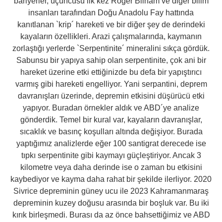
bariyerler, üçüncüsü ilk kez Roger Bilham ve diğer bilim
insanları tarafından Doğu Anadolu Fay hattında
kanıtlanan `krip´ hareketi ve bir diğer şey de derindeki
kayaların özellikleri. Arazi çalışmalarında, kaymanın
zorlaştığı yerlerde `Serpentinite´ mineralini sıkça gördük.
Sabunsu bir yapıya sahip olan serpentinite, çok ani bir
hareket üzerine etki ettiğinizde bu defa bir yapıştırıcı
varmış gibi hareketi engelliyor. Yani serpantini, deprem
davranışları üzerinde, depremin etkisini düşürücü etki
yapıyor. Buradan örnekler aldık ve ABD´ye analize
gönderdik. Temel bir kural var, kayaların davranışlar,
sıcaklık ve basınç koşulları altında değişiyor. Burada
yaptığımız analizlerde eğer 100 santigrat derecede ise
tıpkı serpentinite gibi kaymayı güçleştiriyor. Ancak 3
kilometre veya daha derinde ise o zaman bu etkisini
kaybediyor ve kayma daha rahat bir şekilde ilerliyor. 2020
Sivrice depreminin güney ucu ile 2023 Kahramanmaraş
depreminin kuzey doğusu arasında bir boşluk var. Bu iki
kırık birleşmedi. Burası da az önce bahsettiğimiz ve ABD