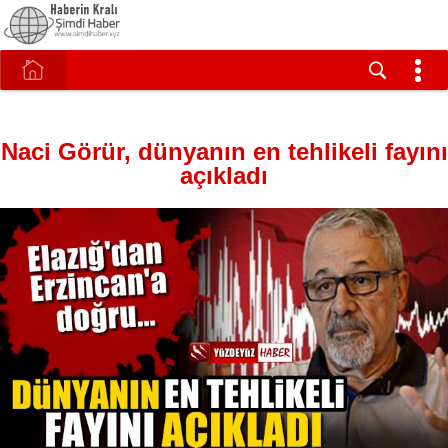
Naci Görür, dünyanın en tehlikeli fayını
açıkladı