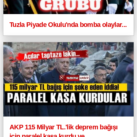
Tuzla Piyade Okulu'nda bomba olaylar...
AKP 115 Milyar TL.'lik deprem bağışı
için paralel kasa kurdu ve...