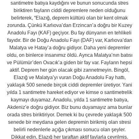
santimetre batıya kaydığını ve bunun sonucunda stres
biriktiren fayların ciddi depremlere neden olduğunu
belirterek, “Elazığ, deprem kültürü olan bir kent olmak
zorunda. Çünkü Karlıova’dan Erzincan’a doğru bir Kuzey
Anadolu Fayı (KAF) geçiyor. Bu fay dünyanın en tehlikeli
fayıdır. Bir de Doğu Anadolu Fayı (DAF) var, Karlıova’dan
Malatya ve Hatay’a doğru gidiyor. Daha yeni depremler
oldu, on binlerce insanımız öldü. Ayrıca Malatya’nın batısı
ve Pülümür’den Ovacık’a giden bir fay var. Fayların hepsi
aktif. Deprem her gün olacak gibi zannetmeyin. Bingöl,
Elazığ ve Malatya’yı vuran Doğu Anadolu Fay hattı,
yaklaşık 500 senede birçok ciddi depremler üretiyor. Yani
yılda 1 santimetre hareket ediyor ve kimse o santimetrelik
kaymayı duyamaz. Anadolu, yılda 1 santimetre batıya,
Akdeniz’e doğru gidiyor. Biz bunu duyamayız ama bunlar
orada stres biriktiriyor. Demek ki bu çevrede yaklaşık 500
senede bir meydana gelen depremin birikmiş olan stresi
belirli nedenlerle açığa çıkması sonucu olan şeyler.
Dikkat edin, Elazığ her taraftan aktif faylarla çevrilmiş.