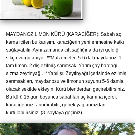
MAYDANOZ LİMON KÜRÜ (KARACİĞER): Sabah aç
karna içilen bu karışım, karaciğerin yenilenmesine katkı
sağlayabilir. Aynı zamanda cilt sağlığına da iyi geldiği
sıkça vurgulanıyor. **Malzemeler: 5-6 dal maydanoz. 1
tam limon. 2 diş ezilmiş sarımsak. Yarım çay bardağı
sızma zeytinyağı. **Yapılışı: Zeytinyağı içerisinde ezilmiş
sarımsakları, maydanozu ve limonun suyunu 5-6 damla
olacak şekilde ekleyin. Kürü blenderdan geçirebilirsiniz.
Bu kürü 15 gün boyunca sabahları aç karnına içerek
karaciğerinizi arındırabilir, göbek yağlarınızdan
kurtulabilirsiniz. (3. sayfaya geçiniz)