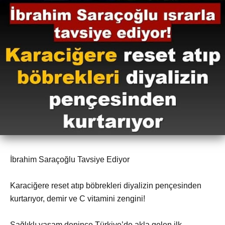
İbrahim Saraçoğlu Tavsiye Ediyor
Karaciğere reset atıp böbrekleri diyalizin pençesinden
kurtarıyor, demir ve C vitamini zengini!
Sağlıklı yaşam denince Türkiye’de akla gelen ilk