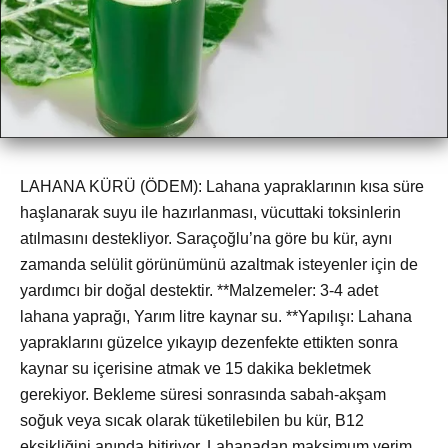
LAHANA KÜRÜ (ÖDEM): Lahana yapraklarının kısa süre
haşlanarak suyu ile hazırlanması, vücuttaki toksinlerin
atılmasını destekliyor. Saraçoğlu’na göre bu kür, aynı
zamanda selülit görünümünü azaltmak isteyenler için de
yardımcı bir doğal destektir. **Malzemeler: 3-4 adet
lahana yaprağı, Yarım litre kaynar su. **Yapılışı: Lahana
yapraklarını güzelce yıkayıp dezenfekte ettikten sonra
kaynar su içerisine atmak ve 15 dakika bekletmek
gerekiyor. Bekleme süresi sonrasında sabah-akşam
soğuk veya sıcak olarak tüketilebilen bu kür, B12
eksikliğini anında bitiriyor. Lahanadan maksimum verim