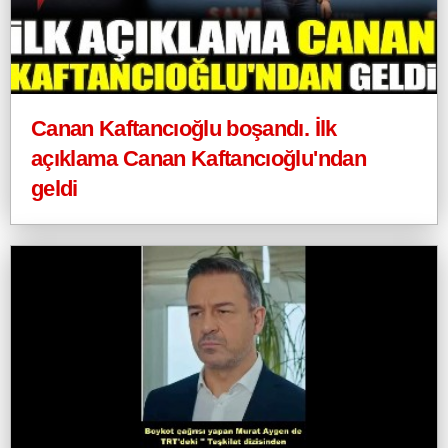
Canan Kaftancıoğlu boşandı. İlk
açıklama Canan Kaftancıoğlu'ndan
geldi