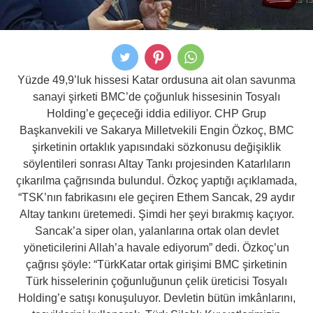
Yüzde 49,9’luk hissesi Katar ordusuna ait olan savunma
sanayi şirketi BMC’de çoğunluk hissesinin Tosyalı
Holding’e geçeceği iddia ediliyor. CHP Grup
Başkanvekili ve Sakarya Milletvekili Engin Özkoç, BMC
şirketinin ortaklık yapısındaki sözkonusu değişiklik
söylentileri sonrası Altay Tankı projesinden Katarlıların
çıkarılma çağrısında bulundul. Özkoç yaptığı açıklamada,
“TSK’nın fabrikasını ele geçiren Ethem Sancak, 29 aydır
Altay tankını üretemedi. Şimdi her şeyi bırakmış kaçıyor.
Sancak’a siper olan, yalanlarına ortak olan devlet
yöneticilerini Allah’a havale ediyorum” dedi. Özkoç’un
çağrısı şöyle: “TürkKatar ortak girişimi BMC şirketinin
Türk hisselerinin çoğunluğunun çelik üreticisi Tosyalı
Holding’e satışı konuşuluyor. Devletin bütün imkânlarını,