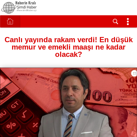
Canlı yayında rakam verdi! En düşük
memur ve emekli maaşı ne kadar
olacak?