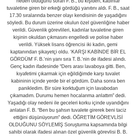
neden olduğunu soran F. B., bu kişiden, kadınlar
tuvaletine giren bir erkeği gördüğü yanıtını aldı. F. B., saat
17.30 sıralarında benzer olayı kendisinin de yaşadığını
söyledi. Bu durum üzerine okulun özel güvenliğine haber
verildi. Güvenlik görevlileri, kadınlar tuvaletine giren
kişinin okuldan çıkmasını engelledi ve polise haber
verildi. Yüksek lisans öğrencisi iki kadın, gemi
kaptanından şikayetçi oldu. ‘KARŞI KABİNDE BİR EL
GÖRDÜM’ F. B.’nin yanı sıra T. B.’nin de ifadesi alındı.
Genç kadın ifadesinde “Ders arası lavaboya gitti. Ben,
kıyafetimi çıkarmak için eğildiğimde karşı tuvalet
kabininin içinde yerde bir el gördüm. Daha sonra ben
panikledim. Bir süre korktuğum için lavabodan
çıkamadım. Durumu hemen hocalarıma anlattım” dedi.
Yaşadığı olay nedeni ile geceleri korku içinde uyandığını
anlatan F. B. “Ben bu şahsın tuvalete girerek beni taciz
ettiğini düşünüyorum” dedi. ÖĞRETİM GÖREVLİSİ
OLDUĞUNU SÖYLEMİŞ Soruşturma kapsamında bilgi
sahibi olarak ifadesi alınan özel güvenlik görevlisi B. B.