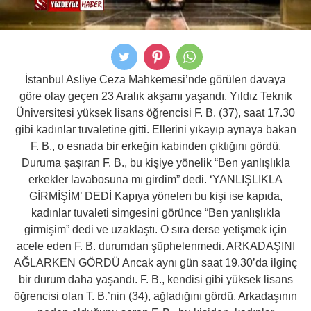
İstanbul Asliye Ceza Mahkemesi’nde görülen davaya
göre olay geçen 23 Aralık akşamı yaşandı. Yıldız Teknik
Üniversitesi yüksek lisans öğrencisi F. B. (37), saat 17.30
gibi kadınlar tuvaletine gitti. Ellerini yıkayıp aynaya bakan
F. B., o esnada bir erkeğin kabinden çıktığını gördü.
Duruma şaşıran F. B., bu kişiye yönelik “Ben yanlışlıkla
erkekler lavabosuna mı girdim” dedi. ‘YANLIŞLIKLA
GİRMİŞİM’ DEDİ Kapıya yönelen bu kişi ise kapıda,
kadınlar tuvaleti simgesini görünce “Ben yanlışlıkla
girmişim” dedi ve uzaklaştı. O sıra derse yetişmek için
acele eden F. B. durumdan şüphelenmedi. ARKADAŞINI
AĞLARKEN GÖRDÜ Ancak aynı gün saat 19.30’da ilginç
bir durum daha yaşandı. F. B., kendisi gibi yüksek lisans
öğrencisi olan T. B.’nin (34), ağladığını gördü. Arkadaşının