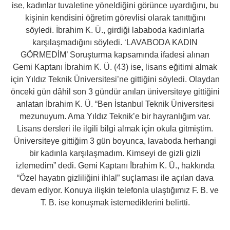
ise, kadınlar tuvaletine yöneldiğini görünce uyardığını, bu
kişinin kendisini öğretim görevlisi olarak tanıttığını
söyledi. İbrahim K. Ü., girdiği lababoda kadınlarla
karşılaşmadığını söyledi. ‘LAVABODA KADIN
GÖRMEDİM’ Soruşturma kapsamında ifadesi alınan
Gemi Kaptanı İbrahim K. Ü. (43) ise, lisans eğitimi almak
için Yıldız Teknik Üniversitesi’ne gittiğini söyledi. Olaydan
önceki gün dâhil son 3 gündür anılan üniversiteye gittiğini
anlatan İbrahim K. Ü. “Ben İstanbul Teknik Üniversitesi
mezunuyum. Ama Yıldız Teknik’e bir hayranlığım var.
Lisans dersleri ile ilgili bilgi almak için okula gitmiştim.
Üniversiteye gittiğim 3 gün boyunca, lavaboda herhangi
bir kadınla karşılaşmadım. Kimseyi de gizli gizli
izlemedim” dedi. Gemi Kaptanı İbrahim K. Ü., hakkında
“Özel hayatın gizliliğini ihlal” suçlaması ile açılan dava
devam ediyor. Konuya ilişkin telefonla ulaştığımız F. B. ve
T. B. ise konuşmak istemediklerini belirtti.