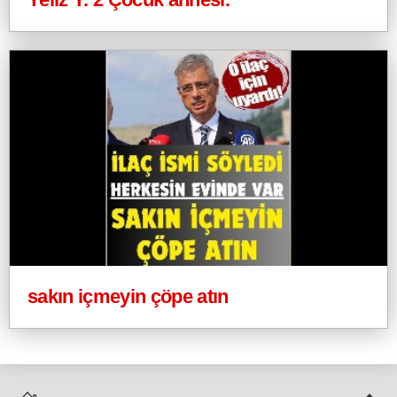
sakın içmeyin çöpe atın