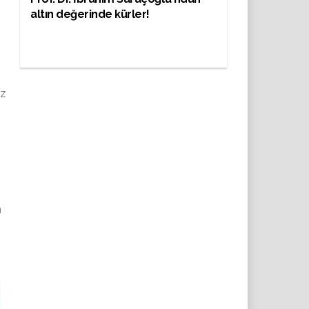
altın değerinde kürler!
iz
h
n