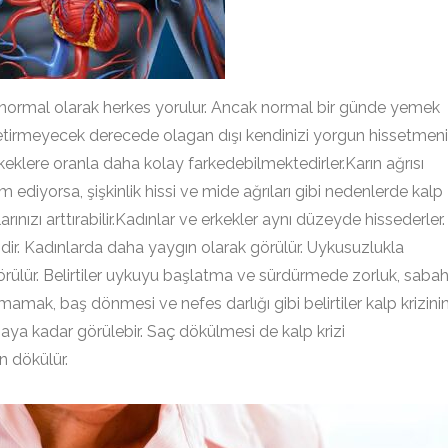
ası normal olarak herkes yorulur. Ancak normal bir günde yemek
 getirmeyecek derecede olagan dışı kendinizi yorgun hissetmen
rkeklere oranla daha kolay farkedebilmektedirler.Karın ağrısı
m ediyorsa, şişkinlik hissi ve mide ağrıları gibi nedenlerde kalp
rılarınızı arttırabilir.Kadınlar ve erkekler aynı düzeyde hissederler.
ndir. Kadınlarda daha yaygın olarak görülür. Uykusuzlukla
rülür. Belirtiler uykuyu başlatma ve sürdürmede zorluk, saba
mak, baş dönmesi ve nefes darlığı gibi belirtiler kalp krizini
 6 aya kadar görülebir. Saç dökülmesi de kalp krizi
en dökülür.