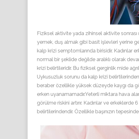
Fiziksel aktivite yada zihinsel aktivite sonr
yemek, duş almak gibi basit işlevleri yerine
kalp krizi semptomlarında birisidir. Kadınlar e
normal bir şeklide değilde aralıklı olarak deva
krizi belirtileridir. Bu fiziksel gerginlik mide ağ
Uykusuzluk sorunu da kalp krizi belirtilerinde
beraber özellikle yüksek düzeyde kaygı da gö
erken uyanamamadır.Yeterli miktara hava alama
görülme riskini artırır. Kadınlar ve erkeklerde
belirtilerindendir. Özellikle başınızın tepesind