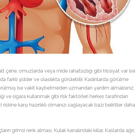
 alt çene, omuzlarda veya mide rahatsızlığı gibi hissiyat var ise
arda farklı şidder ve olasılıkta görülebilir. Kadınlarda görülme
görülmüş ise vakit kaybetmeden uzmandan yardım almalısınız.
liği ve sigara kullanmak gibi risk faktörleri herkes tarafından
zi riskine karşı hazırlıklı olmanızı sağlayacak bazı belirtiler daha
ların grimsi renk alması, Kulak kanalındaki kıllar, Kaslarda ağrı,