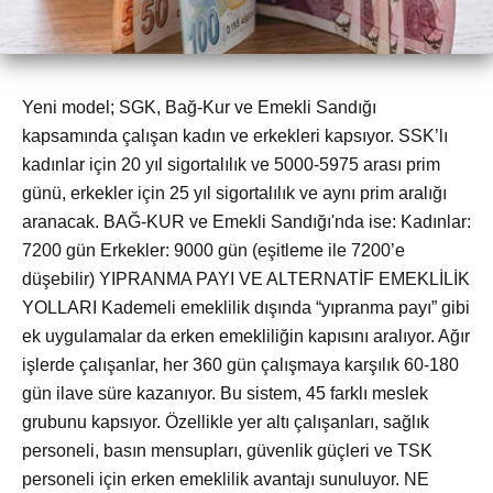
Yeni model; SGK, Bağ-Kur ve Emekli Sandığı
kapsamında çalışan kadın ve erkekleri kapsıyor. SSK’lı
kadınlar için 20 yıl sigortalılık ve 5000-5975 arası prim
günü, erkekler için 25 yıl sigortalılık ve aynı prim aralığı
aranacak. BAĞ-KUR ve Emekli Sandığı'nda ise: Kadınlar:
7200 gün Erkekler: 9000 gün (eşitleme ile 7200’e
düşebilir) YIPRANMA PAYI VE ALTERNATİF EMEKLİLİK
YOLLARI Kademeli emeklilik dışında “yıpranma payı” gibi
ek uygulamalar da erken emekliliğin kapısını aralıyor. Ağır
işlerde çalışanlar, her 360 gün çalışmaya karşılık 60-180
gün ilave süre kazanıyor. Bu sistem, 45 farklı meslek
grubunu kapsıyor. Özellikle yer altı çalışanları, sağlık
personeli, basın mensupları, güvenlik güçleri ve TSK
personeli için erken emeklilik avantajı sunuluyor. NE