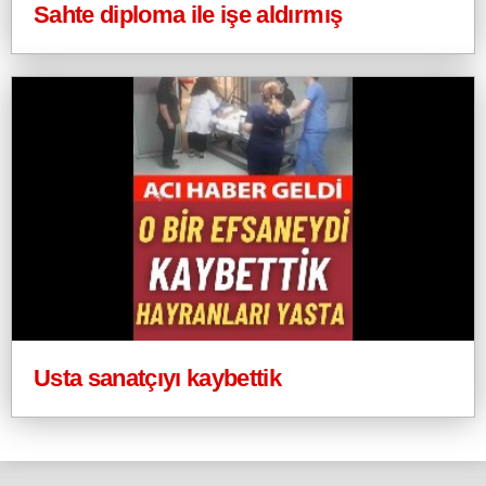
Sahte diploma ile işe aldırmış
Usta sanatçıyı kaybettik