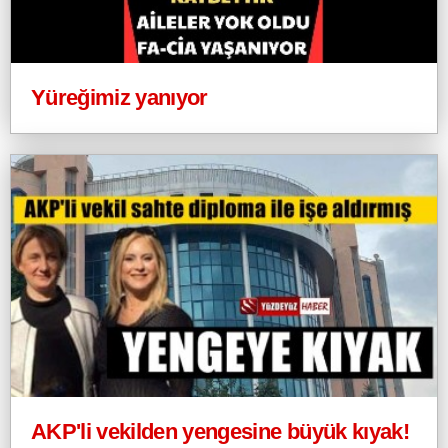
Yüreğimiz yanıyor
AKP'li vekilden yengesine büyük kıyak!