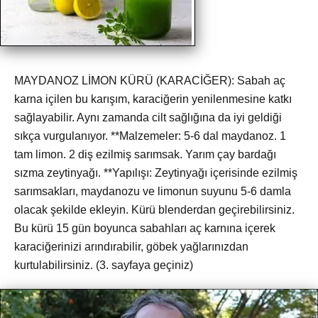
MAYDANOZ LİMON KÜRÜ (KARACİĞER): Sabah aç
karna içilen bu karışım, karaciğerin yenilenmesine katkı
sağlayabilir. Aynı zamanda cilt sağlığına da iyi geldiği
sıkça vurgulanıyor. **Malzemeler: 5-6 dal maydanoz. 1
tam limon. 2 diş ezilmiş sarımsak. Yarım çay bardağı
sızma zeytinyağı. **Yapılışı: Zeytinyağı içerisinde ezilmiş
sarımsakları, maydanozu ve limonun suyunu 5-6 damla
olacak şekilde ekleyin. Kürü blenderdan geçirebilirsiniz.
Bu kürü 15 gün boyunca sabahları aç karnına içerek
karaciğerinizi arındırabilir, göbek yağlarınızdan
kurtulabilirsiniz. (3. sayfaya geçiniz)