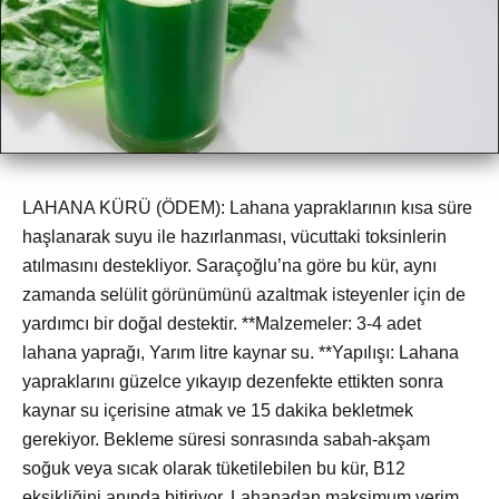
LAHANA KÜRÜ (ÖDEM): Lahana yapraklarının kısa süre
haşlanarak suyu ile hazırlanması, vücuttaki toksinlerin
atılmasını destekliyor. Saraçoğlu’na göre bu kür, aynı
zamanda selülit görünümünü azaltmak isteyenler için de
yardımcı bir doğal destektir. **Malzemeler: 3-4 adet
lahana yaprağı, Yarım litre kaynar su. **Yapılışı: Lahana
yapraklarını güzelce yıkayıp dezenfekte ettikten sonra
kaynar su içerisine atmak ve 15 dakika bekletmek
gerekiyor. Bekleme süresi sonrasında sabah-akşam
soğuk veya sıcak olarak tüketilebilen bu kür, B12
eksikliğini anında bitiriyor. Lahanadan maksimum verim