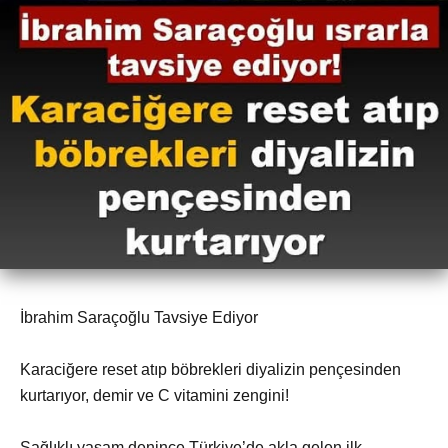
İbrahim Saraçoğlu Tavsiye Ediyor
Karaciğere reset atıp böbrekleri diyalizin pençesinden
kurtarıyor, demir ve C vitamini zengini!
Sağlıklı yaşam denince Türkiye’de akla gelen ilk