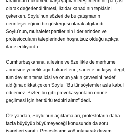
tarafından hükümete karşı yapılan eleştirilerin bir parçası
olarak değerlendirilmesi, iktidar kanadının tepkisini
çekerken, Soylu'nun sözleri de bu çatışmanın
derinleşeceğinin bir göstergesi olarak algılandı.
Soylu'nun, muhalefet partilerinin liderlerinden ve
protestocuların taleplerinden hoşnutsuz olduğu açıkça
ifade ediliyordu.
Cumhurbaşkanına, ailesine ve özellikle de merhume
annesine yönelik ağır hakaretlerin, sadece bir kişiyi değil,
tüm devletin temsilcisi ve onun yakın çevresini hedef
aldığına dikkat çeken Soylu, “Bu tür söylemler asla kabul
edilemez. Bizler, bu gibi provokasyonların önüne
geçilmesi için her türlü tedbiri alırız” dedi.
Öte yandan, Soylu'nun açıklamaları, protestoların daha
fazla büyüyüp büyümeyeceği konusunda da soru
işaretleri yarattı. Protestoların yoğunlaşarak devam