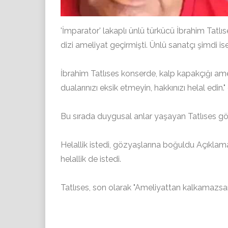
'İmparator' lakaplı ünlü türkücü İbrahim Tatlıs
dizi ameliyat geçirmişti. Ünlü sanatçı şimdi i
İbrahim Tatlıses konserde, kalp kapakçığı ame
dualarınızı eksik etmeyin, hakkınızı helal edin."
Bu sırada duygusal anlar yaşayan Tatlıses g
Helallik istedi, gözyaşlarına boğuldu Açıklam
helallik de istedi.
Tatlıses, son olarak "Ameliyattan kalkamazsam 