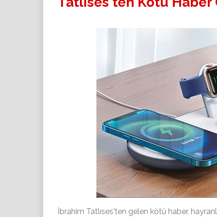
Tatlıses'ten Kötü Haber 
İbrahim Tatlıses'ten gelen kötü haber, hayra