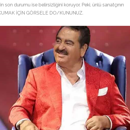
in son durumu ise belirsizliğini koruyor. Peki, ünlü sanatçının
I OKUMAK İÇİN GÖRSELE DO/KUNUNUZ.