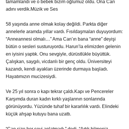
tamamlandı ve o bebek bizim oğlumuz oldu. Ona Can
adını verdik.Müzik ve Ses
58 yaşında anne olmak kolay değildi. Parkta diğer
annelerle aramda yıllar vardı. Fısıldaşmaları duyuyordum:
“Anneannesi olmalı…” Ama Can’ın bana “anne” deyişi
bütün o sesleri susturuyordu. Harun’la elimizden gelenin
en iyisini yaptık. Onu sevgiyle, dürüstlükle büyüttük.
Çalışkan, saygılı, vicdanlı bir genç oldu. Üniversiteyi
kazandı, kendi ayakları üzerinde durmaya başladı.
Hayatımızın mucizesiydi.
Ve 25 yıl sonra o kapı tekrar çaldı.Kapı ve Pencereler
Karşımda duran kadın kırklı yaşlarının sonlarında
görünüyordu. Yüzünde tuhaf bir kararlılık vardı. Elindeki
küçük ahşap kutuyu bana uzattı.
“Can size her şeyi anlatmadı,” dedi. “Artık bilmeniz