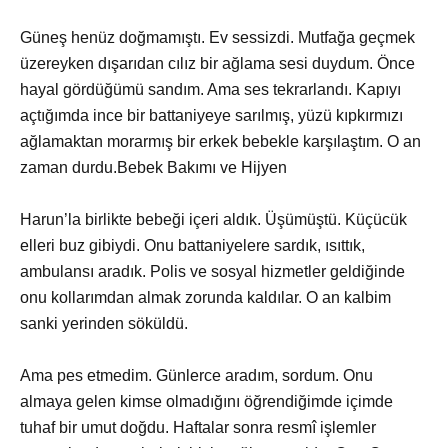
Güneş henüz doğmamıştı. Ev sessizdi. Mutfağa geçmek
üzereyken dışarıdan cılız bir ağlama sesi duydum. Önce
hayal gördüğümü sandım. Ama ses tekrarlandı. Kapıyı
açtığımda ince bir battaniyeye sarılmış, yüzü kıpkırmızı
ağlamaktan morarmış bir erkek bebekle karşılaştım. O an
zaman durdu.Bebek Bakımı ve Hijyen
Harun’la birlikte bebeği içeri aldık. Üşümüştü. Küçücük
elleri buz gibiydi. Onu battaniyelere sardık, ısıttık,
ambulansı aradık. Polis ve sosyal hizmetler geldiğinde
onu kollarımdan almak zorunda kaldılar. O an kalbim
sanki yerinden söküldü.
Ama pes etmedim. Günlerce aradım, sordum. Onu
almaya gelen kimse olmadığını öğrendiğimde içimde
tuhaf bir umut doğdu. Haftalar sonra resmî işlemler