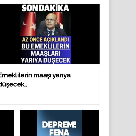
Emeklilerin maaşı yarıya
düşecek..