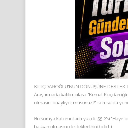
KILIÇDAROĞLU'NUN DÖNÜŞÜNE DESTEK D
Araştırmada katılımcılara, "Kemal Kılıçdaro
olmasını onaylıyor musunuz?" sorusu da yönel
Bu soruya katılımcıların yüzde 55,2'si "Hayır,
başkan olmasını desteklediğini belirtti.