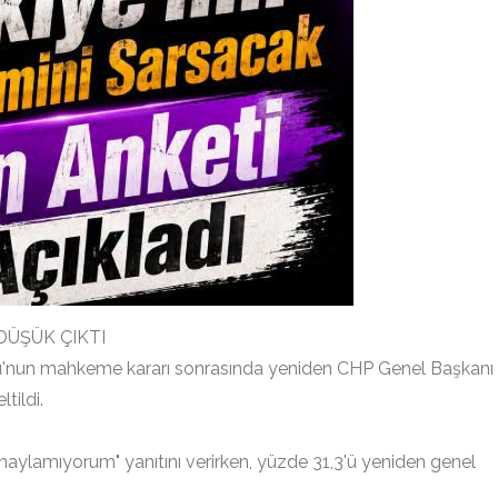
ÜŞÜK ÇIKTI
ğlu'nun mahkeme kararı sonrasında yeniden CHP Genel Başkanı
tildi.
 onaylamıyorum" yanıtını verirken, yüzde 31,3'ü yeniden genel