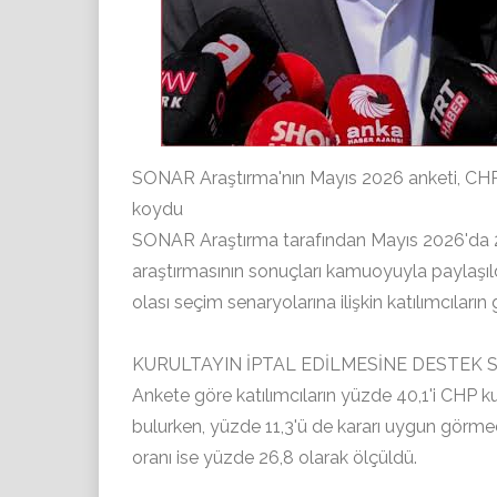
SONAR Araştırma'nın Mayıs 2026 anketi, CHP'de
koydu
SONAR Araştırma tarafından Mayıs 2026'da 29 il
araştırmasının sonuçları kamuoyuyla paylaşıldı
olası seçim senaryolarına ilişkin katılımcıları
KURULTAYIN İPTAL EDİLMESİNE DESTEK S
Ankete göre katılımcıların yüzde 40,1'i CHP k
bulurken, yüzde 11,3'ü de kararı uygun görmedi
oranı ise yüzde 26,8 olarak ölçüldü.