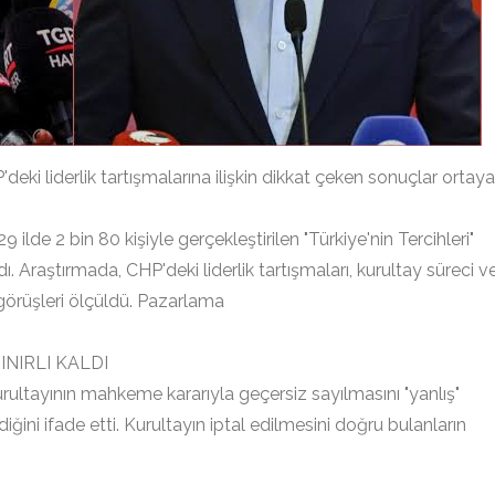
ki liderlik tartışmalarına ilişkin dikkat çeken sonuçlar ortaya
de 2 bin 80 kişiyle gerçekleştirilen "Türkiye'nin Tercihleri"
. Araştırmada, CHP'deki liderlik tartışmaları, kurultay süreci v
n görüşleri ölçüldü. Pazarlama
INIRLI KALDI
urultayının mahkeme kararıyla geçersiz sayılmasını "yanlış"
ğini ifade etti. Kurultayın iptal edilmesini doğru bulanların