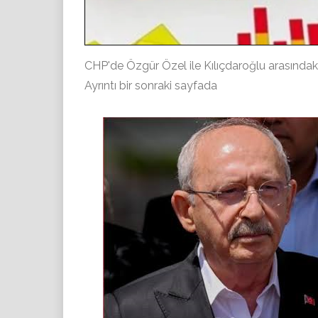
CHP'de Özgür Özel ile Kılıçdaroğlu arasındaki
Ayrıntı bir sonraki sayfada