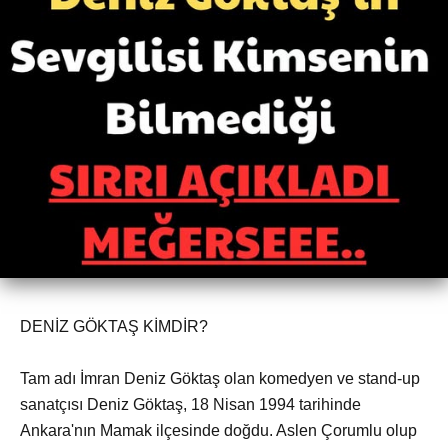
DENİZ GÖKTAŞ KİMDİR?
Tam adı İmran Deniz Göktaş olan komedyen ve stand-up
sanatçısı Deniz Göktaş, 18 Nisan 1994 tarihinde
Ankara'nın Mamak ilçesinde doğdu. Aslen Çorumlu olup