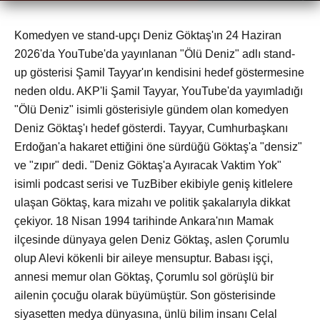
Komedyen ve stand-upçı Deniz Göktaş'ın 24 Haziran
2026'da YouTube'da yayınlanan "Ölü Deniz" adlı stand-
up gösterisi Şamil Tayyar'ın kendisini hedef göstermesine
neden oldu. AKP'li Şamil Tayyar, YouTube'da yayımladığı
"Ölü Deniz" isimli gösterisiyle gündem olan komedyen
Deniz Göktaş'ı hedef gösterdi. Tayyar, Cumhurbaşkanı
Erdoğan'a hakaret ettiğini öne sürdüğü Göktaş'a "densiz"
ve "zıpır" dedi. "Deniz Göktaş'a Ayıracak Vaktim Yok"
isimli podcast serisi ve TuzBiber ekibiyle geniş kitlelere
ulaşan Göktaş, kara mizahı ve politik şakalarıyla dikkat
çekiyor. 18 Nisan 1994 tarihinde Ankara'nın Mamak
ilçesinde dünyaya gelen Deniz Göktaş, aslen Çorumlu
olup Alevi kökenli bir aileye mensuptur. Babası işçi,
annesi memur olan Göktaş, Çorumlu sol görüşlü bir
ailenin çocuğu olarak büyümüştür. Son gösterisinde
siyasetten medya dünyasına, ünlü bilim insanı Celal