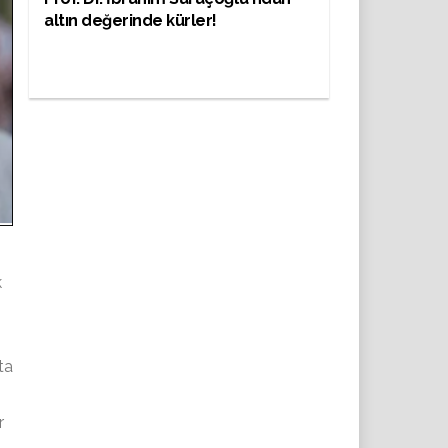
altın değerinde kürler!
k
ta
r