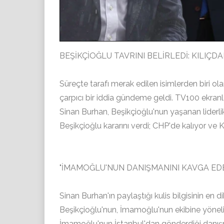
BEŞİKÇİOĞLU TAVRINI BELİRLEDİ: KILIÇ
Süreçte tarafı merak edilen isimlerden biri olan
çarpıcı bir iddia gündeme geldi. TV100 ekran
Sinan Burhan, Beşikçioğlu'nun yaşanan liderlik k
Beşikçioğlu kararını verdi; CHP'de kalıyor ve 
"İMAMOĞLU'NUN DANIŞMANINI KAVGA EDE
Sinan Burhan'ın paylaştığı kulis bilgisinin en 
Beşikçioğlu'nun, İmamoğlu'nun ekibine yöneli
İmamoğlu'nun İstanbul'dan gönderdiği danışm