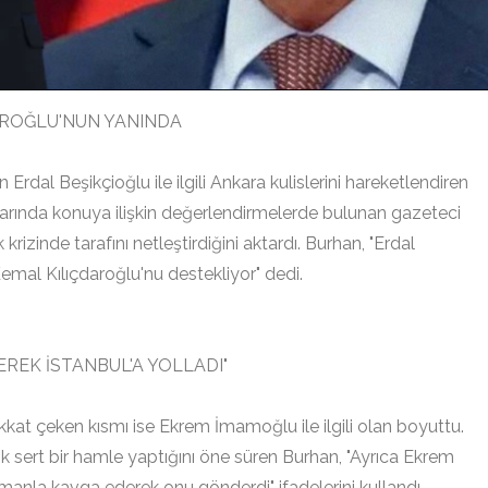
DAROĞLU'NUN YANINDA
 Erdal Beşikçioğlu ile ilgili Ankara kulislerini hareketlendiren
larında konuya ilişkin değerlendirmelerde bulunan gazeteci
rizinde tarafını netleştirdiğini aktardı. Burhan, "Erdal
Kemal Kılıçdaroğlu'nu destekliyor" dedi.
REK İSTANBUL'A YOLLADI"
dikkat çeken kısmı ise Ekrem İmamoğlu ile ilgili olan boyuttu.
k sert bir hamle yaptığını öne süren Burhan, "Ayrıca Ekrem
anla kavga ederek onu gönderdi" ifadelerini kullandı.