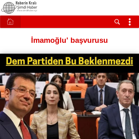
İmamoğlu' başvurusu