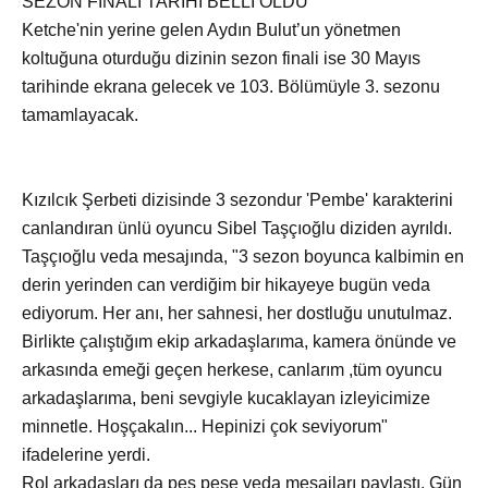
SEZON FİNALİ TARİHİ BELLİ OLDU
Ketche'nin yerine gelen Aydın Bulut’un yönetmen
koltuğuna oturduğu dizinin sezon finali ise 30 Mayıs
tarihinde ekrana gelecek ve 103. Bölümüyle 3. sezonu
tamamlayacak.
Kızılcık Şerbeti dizisinde 3 sezondur 'Pembe' karakterini
canlandıran ünlü oyuncu Sibel Taşçıoğlu diziden ayrıldı.
Taşçıoğlu veda mesajında, "3 sezon boyunca kalbimin en
derin yerinden can verdiğim bir hikayeye bugün veda
ediyorum. Her anı, her sahnesi, her dostluğu unutulmaz.
Birlikte çalıştığım ekip arkadaşlarıma, kamera önünde ve
arkasında emeği geçen herkese, canlarım ,tüm oyuncu
arkadaşlarıma, beni sevgiyle kucaklayan izleyicimize
minnetle. Hoşçakalın... Hepinizi çok seviyorum"
ifadelerine yerdi.
Rol arkadaşları da peş peşe veda mesajları paylaştı. Gün