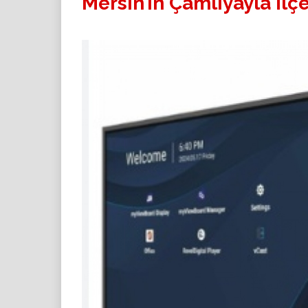
Mersin’in Çamlıyayla İlç