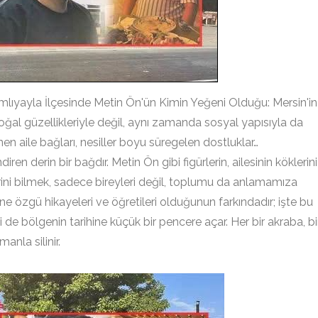
 Çamlıyayla İlçesinde Metin Ön'ün Kimin Yeğeni Olduğu: Mersin'in
ğal güzellikleriyle değil, aynı zamanda sosyal yapısıyla da
enen aile bağları, nesiller boyu süregelen dostluklar…
endiren derin bir bağdır. Metin Ön gibi figürlerin, ailesinin köklerini
rini bilmek, sadece bireyleri değil, toplumu da anlamamıza
dine özgü hikayeleri ve öğretileri olduğunun farkındadır; işte bu
i de bölgenin tarihine küçük bir pencere açar. Her bir akraba, bi
anla silinir.