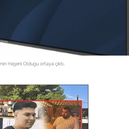
min Yeğeni Olduğu ortaya çıktı..