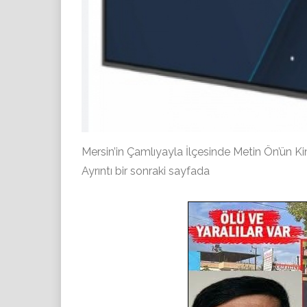
Mersin’in Çamlıyayla İlçesinde Metin Ön’ün Ki
Ayrıntı bir sonraki sayfada