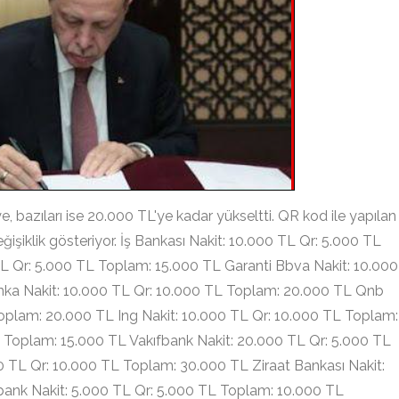
e, bazıları ise 20.000 TL'ye kadar yükseltti. QR kod ile yapılan
şiklik gösteriyor. İş Bankası Nakit: 10.000 TL Qr: 5.000 TL
TL Qr: 5.000 TL Toplam: 15.000 TL Garanti Bbva Nakit: 10.000
nka Nakit: 10.000 TL Qr: 10.000 TL Toplam: 20.000 TL Qnb
oplam: 20.000 TL Ing Nakit: 10.000 TL Qr: 10.000 TL Toplam:
 Toplam: 15.000 TL Vakıfbank Nakit: 20.000 TL Qr: 5.000 TL
 TL Qr: 10.000 TL Toplam: 30.000 TL Ziraat Bankası Nakit:
bank Nakit: 5.000 TL Qr: 5.000 TL Toplam: 10.000 TL