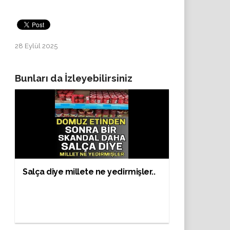
28 Eylül 2025
Bunları da İzleyebilirsiniz
Salça diye millete ne yedirmişler..