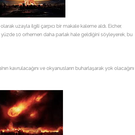
olarak uzayla ilgili çarpıcı bir makale kaleme aldı. Eicher,
yüzde 10 orhemen daha parlak hale geldiğini söyleyerek, bu
a’nın kavrulacağını ve okyanusların buharlaşarak yok olacağını
.