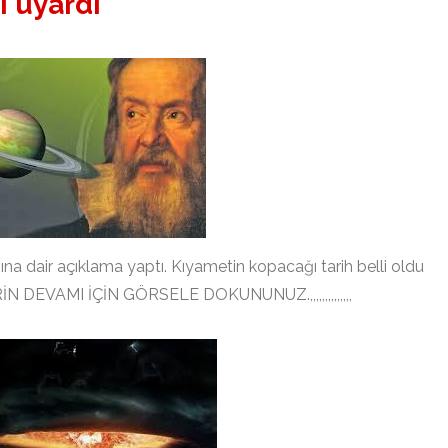
i uyardı
a dair açıklama yaptı. Kıyametin kopacağı tarih belli oldu
ERİN DEVAMI İÇİN GÖRSELE DOKUNUNUZ.,,,,,,,,,,,,,,