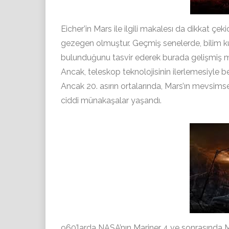
Eicher’in Mars ile ilgili makalesı da dikkat çek
gezegen olmuştur. Geçmiş senelerde, bilim kur
bulunduğunu tasvir ederek burada gelişmiş me
Ancak, teleskop teknolojisinin ilerlemesiyle b
Ancak 20. asırın ortalarında, Mars’ın mevsimsel
ciddi münakaşalar yaşandı.
960’larda NASA’nın Mariner 4 ve sonrasında Mar