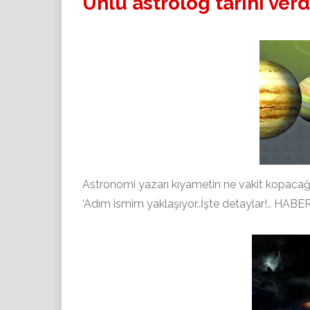
Ünlü astrolog tarihi verd
Astronomi yazarı kıyametin ne vakit kopacağın
‘Adım ismim yaklaşıyor..İşte detaylar!.. HAB