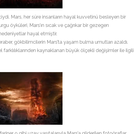
iciydi. Mars, her süre insanların hayal kuvvetinü besleyen bir
gu öyküleri, Mars’ın sıcak ve çağrıkar bir gezegen
deniyetlar hayal etmiştir.
eraber, gökbilimcilerin Mars’ta yaşam bulma umutları azaldı.
 farklılıklarınden kaynaklanan büyük ölçekli değişimler ile ilgili
iner 9 gibi uzay vasıtalarıyla Mars’a gliderilen fotoğraflar,