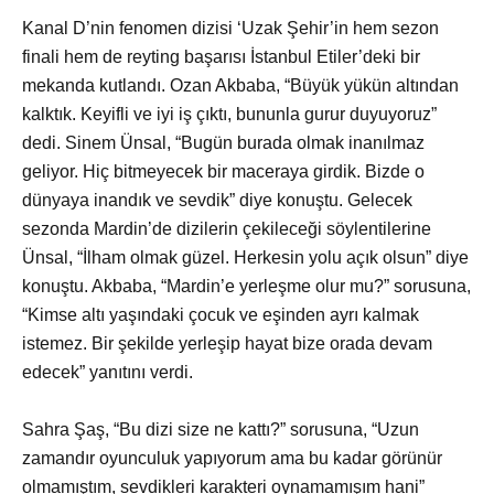
Kanal D’nin fenomen dizisi ‘Uzak Şehir’in hem sezon
finali hem de reyting başarısı İstanbul Etiler’deki bir
mekanda kutlandı. Ozan Akbaba, “Büyük yükün altından
kalktık. Keyifli ve iyi iş çıktı, bununla gurur duyuyoruz”
dedi. Sinem Ünsal, “Bugün burada olmak inanılmaz
geliyor. Hiç bitmeyecek bir maceraya girdik. Bizde o
dünyaya inandık ve sevdik” diye konuştu. Gelecek
sezonda Mardin’de dizilerin çekileceği söylentilerine
Ünsal, “İlham olmak güzel. Herkesin yolu açık olsun” diye
konuştu. Akbaba, “Mardin’e yerleşme olur mu?” sorusuna,
“Kimse altı yaşındaki çocuk ve eşinden ayrı kalmak
istemez. Bir şekilde yerleşip hayat bize orada devam
edecek” yanıtını verdi.
Sahra Şaş, “Bu dizi size ne kattı?” sorusuna, “Uzun
zamandır oyunculuk yapıyorum ama bu kadar görünür
olmamıştım, sevdikleri karakteri oynamamışım hani”