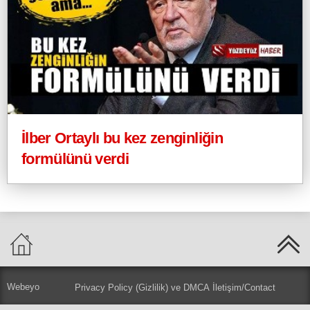
İlber Ortaylı bu kez zenginliğin
formülünü verdi
Webeyo
Privacy Policy (Gizlilik) ve DMCA
İletişim/Contact