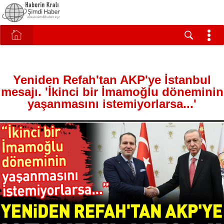
Yeniden Refah'tan AKP'ye İstanbul
mesajı. 'İkinci bir İmamoğlu döneminin
yaşanmasını istemiyorlarsa...'