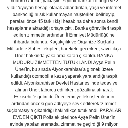
müdürü Üner'in, yaklaşık 15 yıldır bankacı olduğu ve 3
yıldır 'uyuyan hesap' olarak adlandırılan, yaşlı ve internet
bankacılığını sık kullanmayan müşterileri belirleyip,
paraları önce 45 farklı kişi hesabına daha sonra kendi
hesaplarına aktardığı ortaya çıktı. Banka görevlileri tespit
edilen zimmetin ardından İl Emniyet Müdürlüğü'ne
ihbarda bulundu. Kaçakçılık ve Organize Suçlarla
Mücadele Şubesi ekipleri, harekete geçerken, savcılıkça
Üner hakkında yakalama kararı çıkarıldı. BANKA
MÜDÜRÜ ZİMMETTEN TUTUKLANDI Ayşe Pelin
Üner'in, bu sırada Afyonkarahisar'a gitmek üzere
kullandığı otomobille kaza yaparak yaralandığı tespit
edildi. Afyonkarahisar Devlet Hastanesi'nde tedaviye
alınan Üner, taburcu edilirken, gözaltına alınarak
Eskişehir'e getirildi. Üner, emniyetteki işlemlerinin
ardından önceki gün adliyeye sevk edilerek 'zimmet'
suçlamasıyla çıkarıldığı hakimlikçe tutuklandı. PARALAR
EVDEN ÇIKTI Polis ekiplerince Ayşe Pelin Üner'in
evinde yapılan aramada, zimmetine geçirdiği 9 milyon