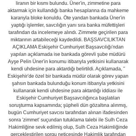
liranın bir kısmı bulundu. Üner'in, zimmetine para
aktarmak için kullandığı banka hesaplarına da mahkeme
kararıyla bloke konuldu. Öte yandan bankada Üner'in
yaptığı işlemler, savcılığın yanı sıra banka müfettişleri
tarafından da incelemeye alındı. Zimmete geçirilen para
miktarının artabileceği kaydedildi. BAŞSAVCILIKTAN
AÇIKLAMA Eskişehir Cumhuriyet Başsavcılığı'ndan
yapılan açıklamada ise bankada görevli şube müdürü
Ayşe Pelin Üner'in konumu itibarıyla yetkisini kullanarak
kendi uhdesine para aktardığı belirtildi. Açıklamada, "
Eskişehir'de özel bir bankada müdür olarak görev yapan
şahsın bankada bulunduğu konum itibarıyla yetkisini
kullanarak kendi uhdesine para aktardığı iddiası ile
Eskişehir Cumhuriyet Başsavcılığınca başlatılan
soruşturma kapsamında; şüpheli dün gözaltına alınmış,
bugün Cumhuriyet savcısı tarafından alınan ifadesinden
sonra 'zimmet' suçundan tutuklama talebi ile Sulh Ceza
Hakimliğine sevk edilmiş olup, Sulh Ceza Hakimliğinde
gerçekleştirilen sorgu neticesinde Hakimlik tarafından