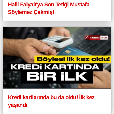
Halil Falyalı'ya Son Tetiği Mustafa
Söylemez Çekmiş!
Kredi kartlarında bu da oldu! İlk kez
yaşandı