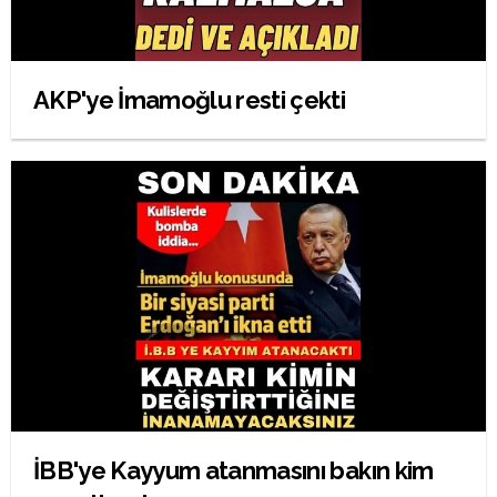
AKP'ye İmamoğlu resti çekti
İBB'ye Kayyum atanmasını bakın kim