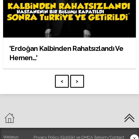
'Erdoğan Kalbinden Rahatsızlandı Ve
Hemen...'
<
>
Webeyo
Privacy Policy (Gizlilik) ve DMCA
İletişim/Contact
X