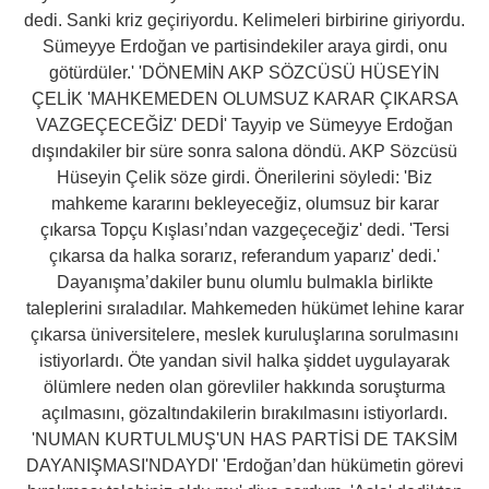
dedi. Sanki kriz geçiriyordu. Kelimeleri birbirine giriyordu.
Sümeyye Erdoğan ve partisindekiler araya girdi, onu
götürdüler.' 'DÖNEMİN AKP SÖZCÜSÜ HÜSEYİN
ÇELİK 'MAHKEMEDEN OLUMSUZ KARAR ÇIKARSA
VAZGEÇECEĞİZ' DEDİ' Tayyip ve Sümeyye Erdoğan
dışındakiler bir süre sonra salona döndü. AKP Sözcüsü
Hüseyin Çelik söze girdi. Önerilerini söyledi: 'Biz
mahkeme kararını bekleyeceğiz, olumsuz bir karar
çıkarsa Topçu Kışlası’ndan vazgeçeceğiz' dedi. 'Tersi
çıkarsa da halka sorarız, referandum yaparız' dedi.'
Dayanışma’dakiler bunu olumlu bulmakla birlikte
taleplerini sıraladılar. Mahkemeden hükümet lehine karar
çıkarsa üniversitelere, meslek kuruluşlarına sorulmasını
istiyorlardı. Öte yandan sivil halka şiddet uygulayarak
ölümlere neden olan görevliler hakkında soruşturma
açılmasını, gözaltındakilerin bırakılmasını istiyorlardı.
'NUMAN KURTULMUŞ'UN HAS PARTİSİ DE TAKSİM
DAYANIŞMASI'NDAYDI' 'Erdoğan’dan hükümetin görevi