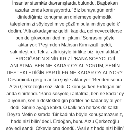
İnsanlar sitemkâr davranışlarda bulundu. Başbakan
azarlar tonda konuşuyordu. ‘Biz buraya günlerdir
dinlediğimiz konuşmaları dinlemeye gelmedik,
taleplerimizi söyleyelim ve çözüm bulalım diye geldik’
dedim. ‘Altı arkadaşımız geldi, kapıda, gelmeyeceklerse
ben de çıkıyorum’ dedim, çıktım.' Sonrasını şöyle
aktarıyor: 'Peşimden Mahsun Kırmızıgül geldi,
sakinleştirdi. Tekrar altı kişiyle birlikte bizi içeri aldılar.'
ERDOĞAN’IN SİNİR KRİZİ: 'BANA SOSYOLOJİ
ANLATMA, BEN NE KADAR OY ALIYORUM, SENİN
DESTEKLEDİĞİN PARTİLER NE KADAR OY ALIYOR?'
Devamında gergin anları şöyle aktarıyor: 'Benden sonra
Arzu Çerkezoğlu söz istedi. O konuşurken Erdoğan bir
anda sinirlendi. ‘Bana sosyoloji anlatma, ben ne kadar oy
alıyorum, senin desteklediğin partiler ne kadar oy alıyor’
dedi. Sinirle ayağa kalktı. O kalkınca herkes de kalktı.
Beyza Metin o sırada ‘Bir kadınla böyle konuşamazsınız,
haddinizi bilin’ dedi. Erdoğan, bunu Arzu Çerkezoğlu
söyledi sandı. Öfkeyle ona döndü. ‘Asıl siz haddinizi bilin’