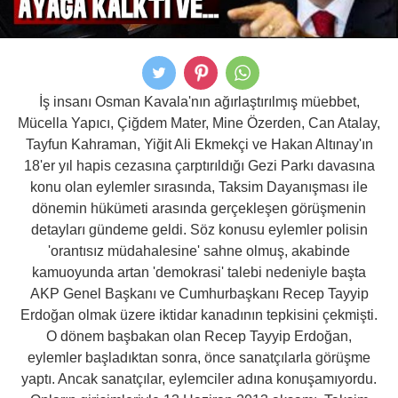
İş insanı Osman Kavala'nın ağırlaştırılmış müebbet,
Mücella Yapıcı, Çiğdem Mater, Mine Özerden, Can Atalay,
Tayfun Kahraman, Yiğit Ali Ekmekçi ve Hakan Altınay'ın
18'er yıl hapis cezasına çarptırıldığı Gezi Parkı davasına
konu olan eylemler sırasında, Taksim Dayanışması ile
dönemin hükümeti arasında gerçekleşen görüşmenin
detayları gündeme geldi. Söz konusu eylemler polisin
'orantısız müdahalesine' sahne olmuş, akabinde
kamuoyunda artan 'demokrasi' talebi nedeniyle başta
AKP Genel Başkanı ve Cumhurbaşkanı Recep Tayyip
Erdoğan olmak üzere iktidar kanadının tepkisini çekmişti.
O dönem başbakan olan Recep Tayyip Erdoğan,
eylemler başladıktan sonra, önce sanatçılarla görüşme
yaptı. Ancak sanatçılar, eylemciler adına konuşamıyordu.