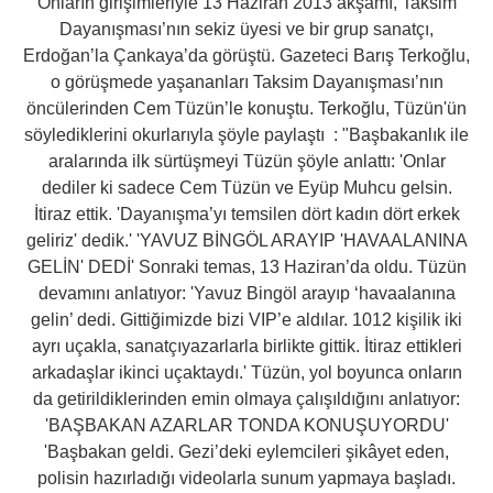
Onların girişimleriyle 13 Haziran 2013 akşamı, Taksim
Dayanışması’nın sekiz üyesi ve bir grup sanatçı,
Erdoğan’la Çankaya’da görüştü. Gazeteci Barış Terkoğlu,
o görüşmede yaşananları Taksim Dayanışması’nın
öncülerinden Cem Tüzün’le konuştu. Terkoğlu, Tüzün'ün
söylediklerini okurlarıyla şöyle paylaştı : "Başbakanlık ile
aralarında ilk sürtüşmeyi Tüzün şöyle anlattı: 'Onlar
dediler ki sadece Cem Tüzün ve Eyüp Muhcu gelsin.
İtiraz ettik. 'Dayanışma’yı temsilen dört kadın dört erkek
geliriz' dedik.' 'YAVUZ BİNGÖL ARAYIP 'HAVAALANINA
GELİN' DEDİ' Sonraki temas, 13 Haziran’da oldu. Tüzün
devamını anlatıyor: 'Yavuz Bingöl arayıp ‘havaalanına
gelin’ dedi. Gittiğimizde bizi VIP’e aldılar. 1012 kişilik iki
ayrı uçakla, sanatçıyazarlarla birlikte gittik. İtiraz ettikleri
arkadaşlar ikinci uçaktaydı.' Tüzün, yol boyunca onların
da getirildiklerinden emin olmaya çalışıldığını anlatıyor:
'BAŞBAKAN AZARLAR TONDA KONUŞUYORDU'
'Başbakan geldi. Gezi’deki eylemcileri şikâyet eden,
polisin hazırladığı videolarla sunum yapmaya başladı.